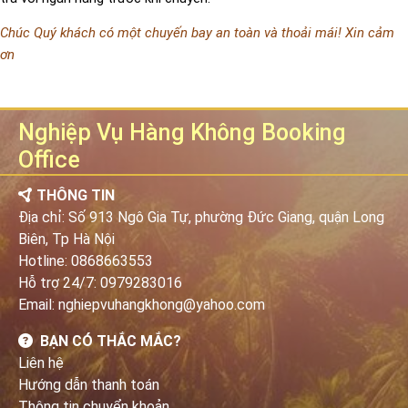
Chúc Quý khách có một chuyến bay an toàn và thoải mái! Xin cảm
ơn
Nghiệp Vụ Hàng Không Booking
Office
THÔNG TIN
Địa chỉ: Số 913 Ngô Gia Tự, phường Đức Giang, quận Long
Biên, Tp Hà Nội
Hotline:
0868663553
Hỗ trợ 24/7:
0979283016
Email: nghiepvuhangkhong@yahoo.com
BẠN CÓ THẮC MẮC?
Liên hệ
Hướng dẫn thanh toán
Thông tin chuyển khoản