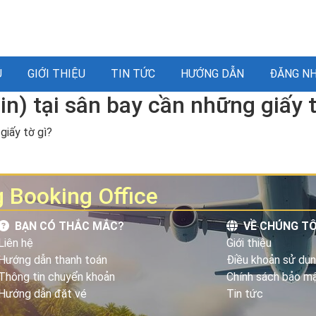
Ủ
GIỚI THIỆU
TIN TỨC
HƯỚNG DẪN
ĐĂNG NH
n) tại sân bay cần những giấy t
giấy tờ gì?
 Booking Office
BẠN CÓ THẮC MẮC?
VỀ CHÚNG TÔ
Liên hệ
Giới thiệu
Hướng dẫn thanh toán
Điều khoản sử dụ
Thông tin chuyển khoản
Chính sách bảo m
Hướng dẫn đặt vé
Tin tức