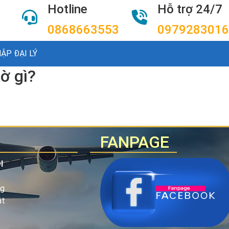
Hotline
Hỗ trợ 24/7
0868663553
0979283016
ẬP ĐẠI LÝ
ờ gì?
FANPAGE
I
ng
ật